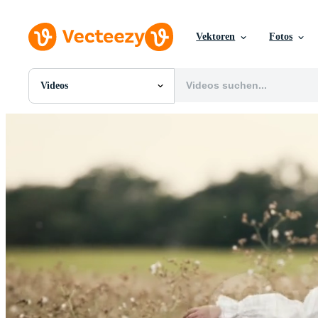
Vektoren
Fotos
Videos
Alle Bilder
Fotos
PNGs
PSDs
SVGs
Vorlagen
Vektoren
Videos
Motion Graphics
Redaktionelle Bilder
Redaktionelle Ereignisse