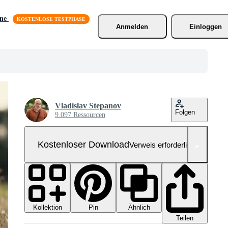
äne
Anmelden
Einloggen
Vladislav Stepanov
Folgen
9.097 Ressourcen
Kostenloser Download
Verweis erforderlich
Kollektion
Ähnlich
Pin
Teilen