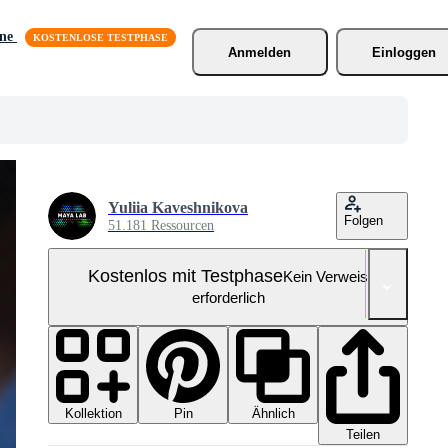
äne
Anmelden
Einloggen
Yuliia Kaveshnikova
Folgen
51.181 Ressourcen
Kostenlos mit Testphase
Kein Verweis
erforderlich
Kollektion
Ähnlich
Pin
Teilen