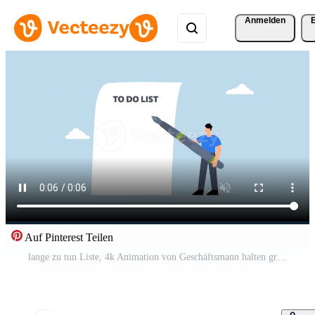
Anmelden
Auf Pinterest Teilen
lange zu tun Liste, 4k Animation von Geschäftsmann halten groß Stift berücksichtigt Herstellung mehrere zu tun Listen auf langwierig Blatt von Papier. Pro Video