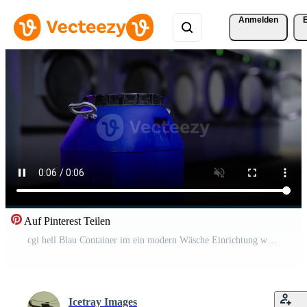
Anmelden
Auf Pinterest Teilen
cgi hell Blau Container im ein modern Wäsche Einrichtung während tagsüber Pro Video
Icetray Images