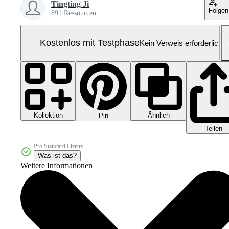
Tingting Ji
Folgen
891 Ressourcen
Kostenlos mit Testphase
Kein Verweis erforderlich
Kollektion
Ähnlich
Pin
Teilen
Pro Standard Lizenz
Was ist das?
Weitere Informationen