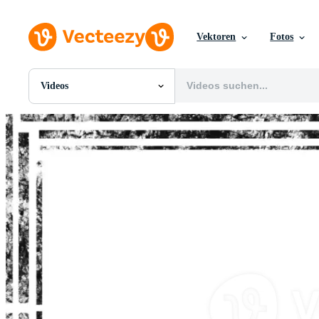
Vektoren
Fotos
Videos
Alle Bilder
Fotos
PNGs
PSDs
SVGs
Vorlagen
Vektoren
Videos
Motion Graphics
Redaktionelle Bilder
Redaktionelle Ereignisse