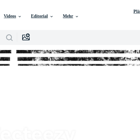
Pl
Videos
Editorial
Mehr