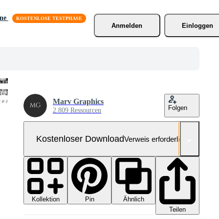
äne
Anmelden
Einloggen
Marv Graphics
Folgen
2.809 Ressourcen
Kostenloser Download
Verweis erforderlich
Kollektion
Ähnlich
Pin
Teilen