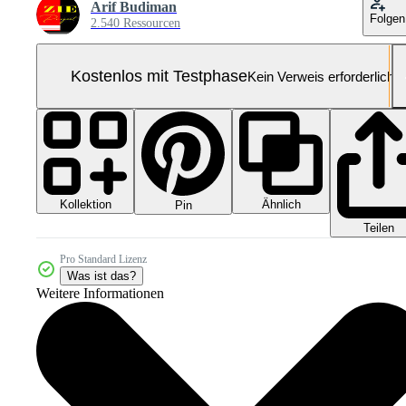
Arif Budiman
Folgen
2.540 Ressourcen
Kostenlos mit Testphase
Kein Verweis erforderlich
Kollektion
Ähnlich
Pin
Teilen
Pro Standard Lizenz
Was ist das?
Weitere Informationen