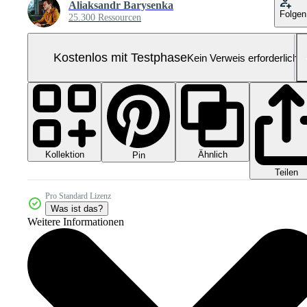
Aliaksandr Barysenka
Folgen
25.300 Ressourcen
Kostenlos mit Testphase
Kein Verweis erforderlich
Kollektion
Ähnlich
Pin
Teilen
Pro Standard Lizenz
Was ist das?
Weitere Informationen