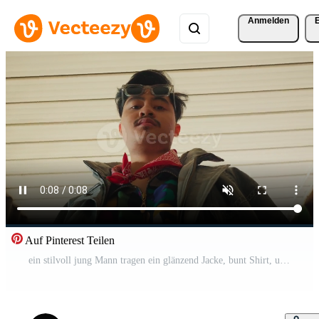
Anmelden
Auf Pinterest Teilen
ein stilvoll jung Mann tragen ein glänzend Jacke, bunt Shirt, und Sonnenbrille, Stehen im ein Türöffnung mit ein Neon- Zeichen im das Hintergrund. das Rahmen hat ein beschwingt, städtisch Gefühl Pro Video