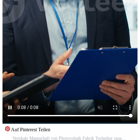
Auf Pinterest Teilen
Vertikale Mannschaft von Photovoltaik Fabrik Techniker zusammenarbeiten zu verbessern Solar- Paneele Effizienz. Solar- Paneele Herstellung Pflanze Mitarbeiter tun Brainstorming, recherchieren billiger Solar- Lösungen Pro Video