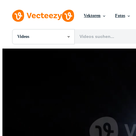
Vektoren
Fotos
Videos
Alle Bilder
Fotos
PNGs
PSDs
SVGs
Vorlagen
Vektoren
Videos
Motion Graphics
Redaktionelle Bilder
Redaktionelle Ereignisse