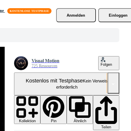
äne
Anmelden
Einloggen
Visual Motion
Folgen
725 Ressourcen
Kostenlos mit Testphase
Kein Verweis
erforderlich
Kollektion
Ähnlich
Pin
Teilen