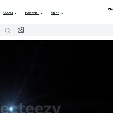
Pl
Videos
Editorial
Mehr