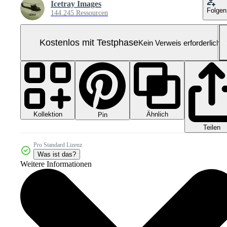
Icetray Images
Folgen
144.245 Ressourcen
Kostenlos mit Testphase
Kein Verweis erforderlich
Kollektion
Ähnlich
Pin
Teilen
Pro Standard Lizenz
Was ist das?
Weitere Informationen