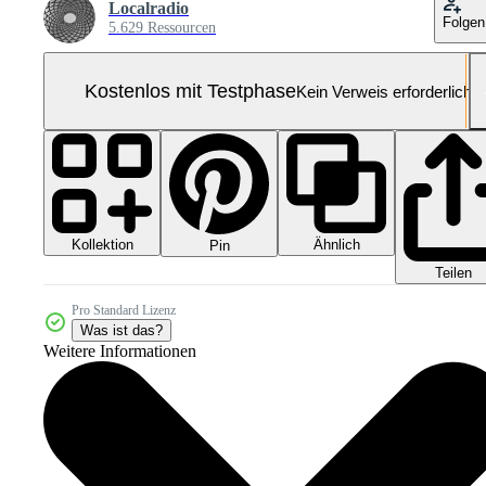
Localradio
Folgen
5.629 Ressourcen
Kostenlos mit Testphase
Kein Verweis erforderlich
Kollektion
Ähnlich
Pin
Teilen
Pro Standard Lizenz
Was ist das?
Weitere Informationen