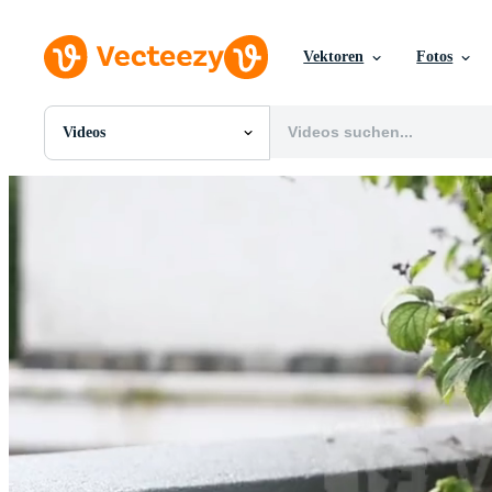
Vektoren
Fotos
Videos
Alle Bilder
Fotos
PNGs
PSDs
SVGs
Vorlagen
Vektoren
Videos
Motion Graphics
Redaktionelle Bilder
Redaktionelle Ereignisse