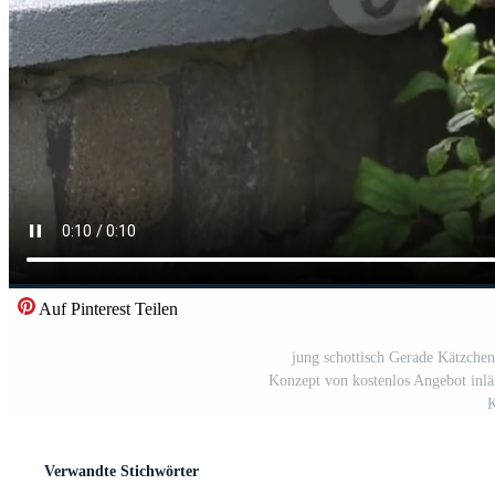
Auf Pinterest Teilen
jung schottisch Gerade Kätzchen
Konzept von kostenlos Angebot inlä
K
Verwandte Stichwörter