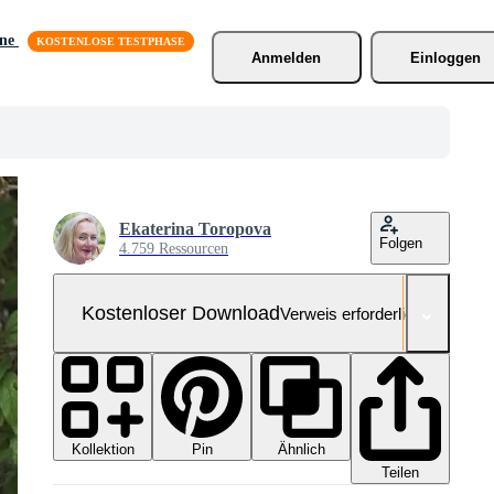
äne
Anmelden
Einloggen
Ekaterina Toropova
Folgen
4.759 Ressourcen
Kostenloser Download
Verweis erforderlich
Kollektion
Ähnlich
Pin
Teilen