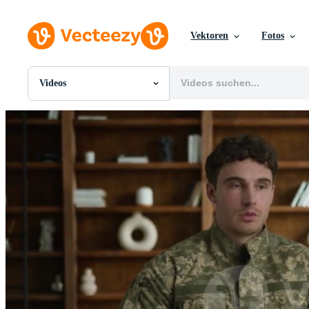
Vektoren
Fotos
Videos
Alle Bilder
Fotos
PNGs
PSDs
SVGs
Vorlagen
Vektoren
Videos
Motion Graphics
Redaktionelle Bilder
Redaktionelle Ereignisse