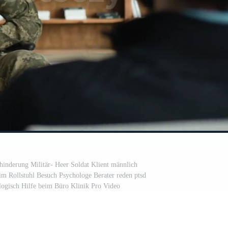
hinderung Militär- Heer Soldat Klient männlich
m Rollstuhl Besuch Psychologe Berater reden ptsd
logisch Hilfe beim Büro Klinik Pro Video