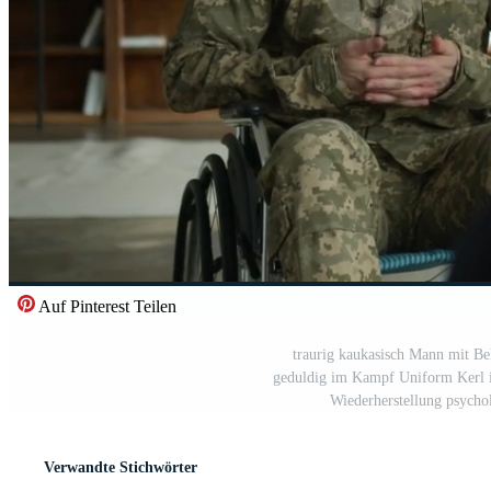
Auf Pinterest Teilen
traurig kaukasisch Mann mit Be
geduldig im Kampf Uniform Kerl i
Wiederherstellung psycho
Verwandte Stichwörter