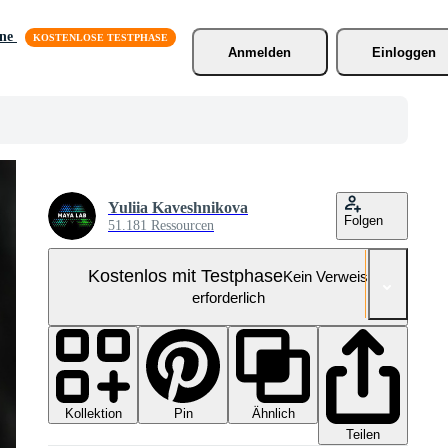
äne
Anmelden
Einloggen
Yuliia Kaveshnikova
Folgen
51.181 Ressourcen
Kostenlos mit Testphase
Kein Verweis
erforderlich
Kollektion
Ähnlich
Pin
Teilen