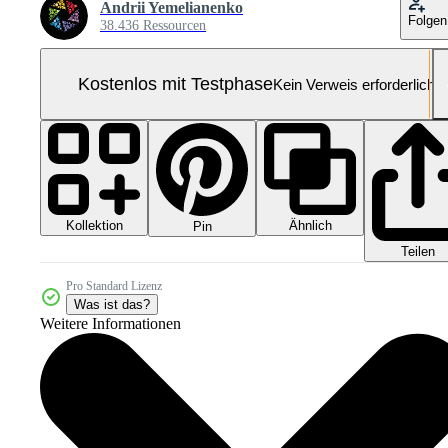
Andrii Yemelianenko
Folgen
38.436 Ressourcen
Kostenlos mit Testphase
Kein Verweis erforderlich
Kollektion
Ähnlich
Pin
Teilen
Pro Standard Lizenz
Was ist das?
Weitere Informationen