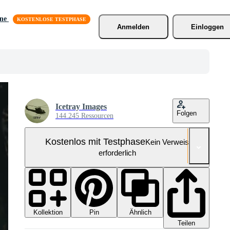
äne
Anmelden
Einloggen
Icetray Images
Folgen
144.245 Ressourcen
Kostenlos mit Testphase
Kein Verweis
erforderlich
Kollektion
Ähnlich
Pin
Teilen