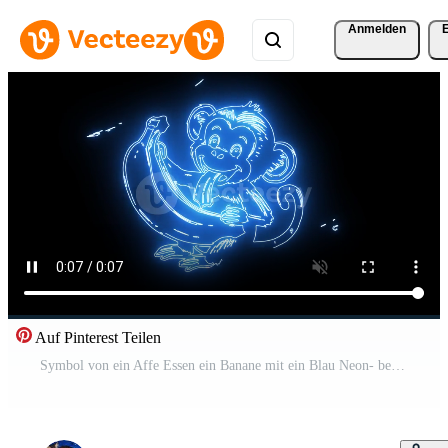
Anmelden
Auf Pinterest Teilen
Symbol von ein Affe Essen ein Banane mit ein Blau Neon- bewirken Kostenloses Video