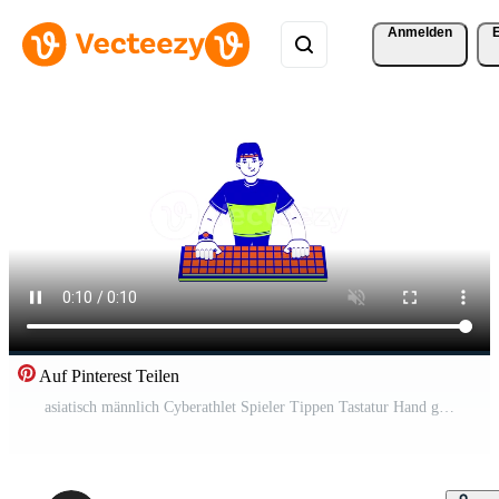
Anmelden
Auf Pinterest Teilen
asiatisch männlich Cyberathlet Spieler Tippen Tastatur Hand gezeichnet 2d Charakter Animation. Spiel Esport Karikatur Gekritzel 4k . Koreanisch Cybersportler Spielen Tastenfeld animiert Person handgemalt auf Weiß Pro Video