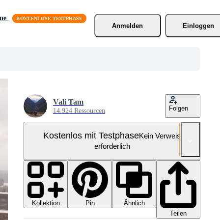
äne
Anmelden
Einloggen
Vali Tam
Folgen
14.924 Ressourcen
Kostenlos mit Testphase
Kein Verweis
erforderlich
Kollektion
Ähnlich
Pin
Teilen