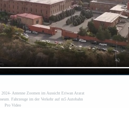
r, 2024- Antenne Zoomen im Aussicht Eriwan Ararat
useum. Fahrzeuge im der Verkehr auf m5 Autobahn
Pro Video