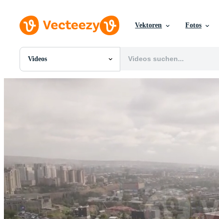
Vektoren
Fotos
Videos
Alle Bilder
Fotos
PNGs
PSDs
SVGs
Vorlagen
Vektoren
Videos
Motion Graphics
Redaktionelle Bilder
Redaktionelle Ereignisse