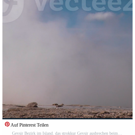
Auf Pinterest Teilen
Geysir Bezirk im Island. das strokkur Geysir ausbrechen beim das haukadalur geothermisch Bereich, Teil von das golden Kreis Route, im Island. Vertikale Aufnahmen Pro Video