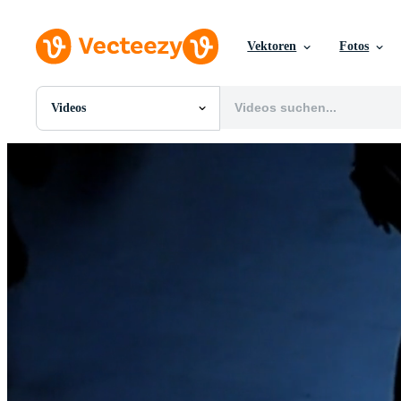
Vektoren
Fotos
Videos
Alle Bilder
Fotos
PNGs
PSDs
SVGs
Vorlagen
Vektoren
Videos
Motion Graphics
Redaktionelle Bilder
Redaktionelle Ereignisse