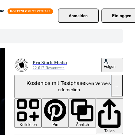
äne
Anmelden
Einloggen
Pro Stock Media
Folgen
22.612 Ressourcen
Kostenlos mit Testphase
Kein Verweis
erforderlich
Kollektion
Ähnlich
Pin
Teilen