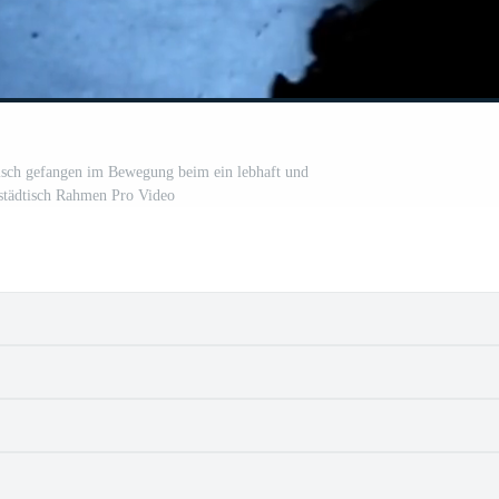
isch gefangen im Bewegung beim ein lebhaft und
städtisch Rahmen Pro Video