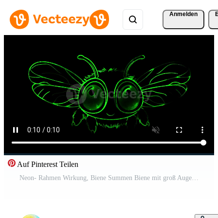
Anmelden
Auf Pinterest Teilen
Neon- Rahmen Wirkung, Biene Summen Biene mit groß Augen und flauschige Streifen, bereit zu fliegen auf schwarz Hintergrund Kostenloses Video