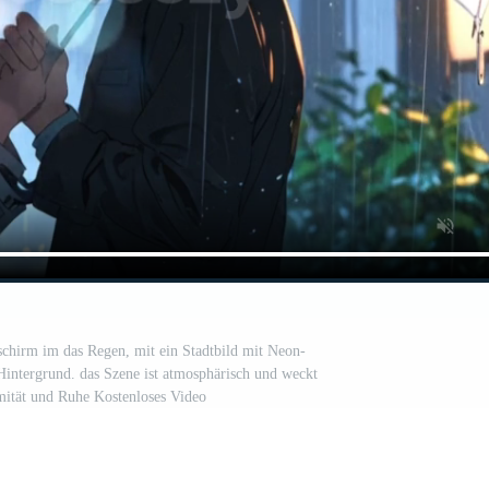
nschirm im das Regen, mit ein Stadtbild mit Neon-
Hintergrund. das Szene ist atmosphärisch und weckt
mität und Ruhe Kostenloses Video