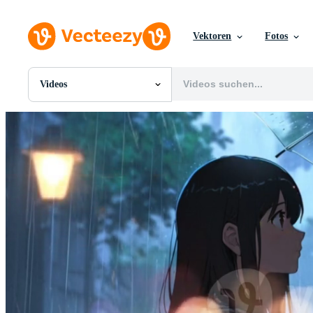
Vektoren
Fotos
Videos
Alle Bilder
Fotos
PNGs
PSDs
SVGs
Vorlagen
Vektoren
Videos
Motion Graphics
Redaktionelle Bilder
Redaktionelle Ereignisse