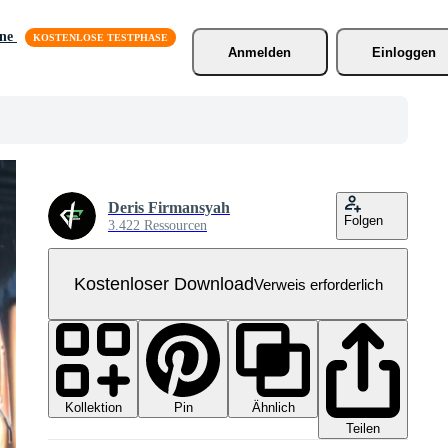
äne
Anmelden
Einloggen
Deris Firmansyah
Folgen
3.422 Ressourcen
Kostenloser Download
Verweis erforderlich
Kollektion
Ähnlich
Pin
Teilen