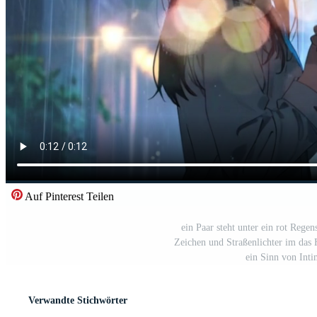
Auf Pinterest Teilen
ein Paar steht unter ein rot Rege
Zeichen und Straßenlichter im das 
ein Sinn von Inti
Verwandte Stichwörter