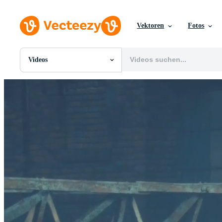
Vektoren
Fotos
Videos
Alle Bilder
Fotos
PNGs
PSDs
SVGs
Vorlagen
Vektoren
Videos
Motion Graphics
Redaktionelle Bilder
Redaktionelle Ereignisse