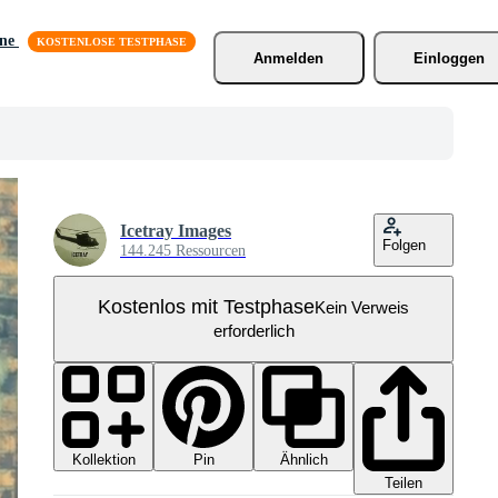
äne
Anmelden
Einloggen
Icetray Images
Folgen
144.245 Ressourcen
Kostenlos mit Testphase
Kein Verweis
erforderlich
Kollektion
Ähnlich
Pin
Teilen