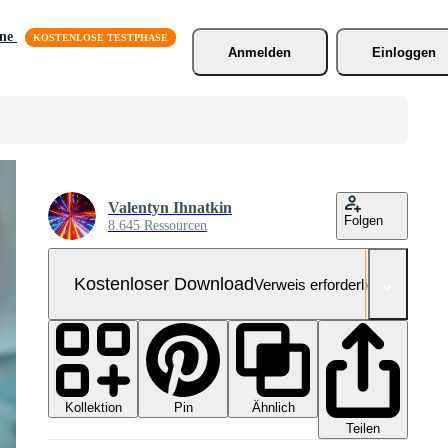
äne
Anmelden
Einloggen
Valentyn Ihnatkin
Folgen
8.645 Ressourcen
Kostenloser Download
Verweis erforderlich
Kollektion
Ähnlich
Pin
Teilen