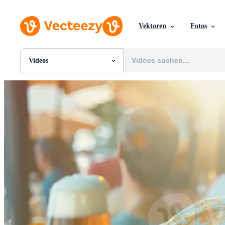
Vektoren
Fotos
Videos
Alle Bilder
Fotos
PNGs
PSDs
SVGs
Vorlagen
Vektoren
Videos
Motion Graphics
Redaktionelle Bilder
Redaktionelle Ereignisse