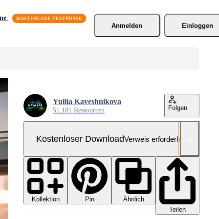
äne
Anmelden
Einloggen
Yuliia Kaveshnikova
Folgen
51.181 Ressourcen
Kostenloser Download
Verweis erforderlich
Kollektion
Ähnlich
Pin
Teilen