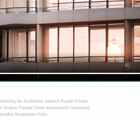
hhaltig die Architektur städtisch Projekt Fenster
n Struktur Fassade Center kommerziell futuristisch
 draußen Kostenloses Video