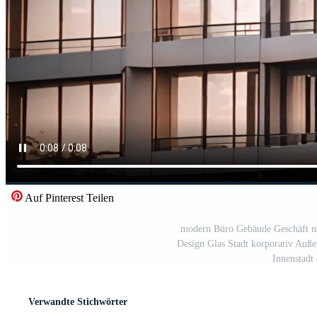
Auf Pinterest Teilen
modern Büro Gebäude Geschäft nac
Design Glas Stadt korporativ Auße
Innenstadt
Verwandte Stichwörter