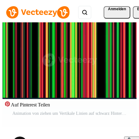
Anmelden
Auf Pinterest Teilen
Animation von ziehen um Vertikale Linien auf schwarz Hintergrund. Design. ziehen um Vertikale Barcode Linien im Raum. Computer Raum mit ziehen um Vertikale Linien Pro Video