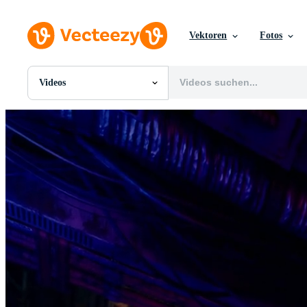
Vektoren
Fotos
Videos
Alle Bilder
Fotos
PNGs
PSDs
SVGs
Vorlagen
Vektoren
Videos
Motion Graphics
Redaktionelle Bilder
Redaktionelle Ereignisse