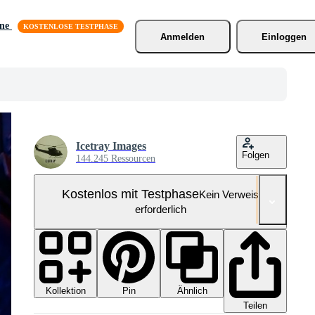
äne
Anmelden
Einloggen
Icetray Images
Folgen
144.245 Ressourcen
Kostenlos mit Testphase
Kein Verweis
erforderlich
Kollektion
Ähnlich
Pin
Teilen