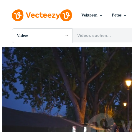
Vektoren
Fotos
Videos
Alle Bilder
Fotos
PNGs
PSDs
SVGs
Vorlagen
Vektoren
Videos
Motion Graphics
Redaktionelle Bilder
Redaktionelle Ereignisse