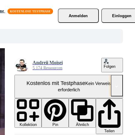
äne
Anmelden
Einloggen
Andreii Moisei
Folgen
5.174 Ressourcen
Kostenlos mit Testphase
Kein Verweis
erforderlich
Kollektion
Ähnlich
Pin
Teilen