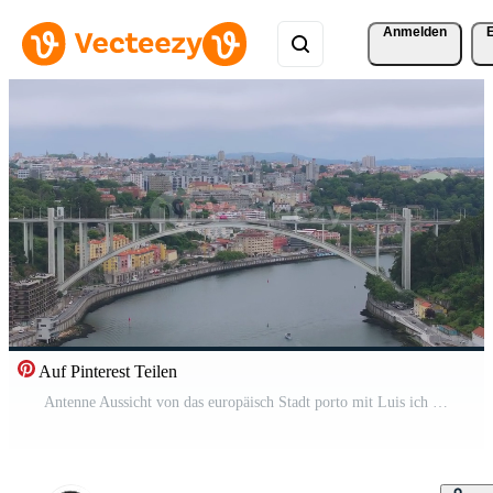
Anmelden
Auf Pinterest Teilen
Antenne Aussicht von das europäisch Stadt porto mit Luis ich Brücke Über Douro Fluss im Portugal, Antenne Sicht. Panorama- Antenne Aussicht von dom Luis Brücke im porto Pro Video