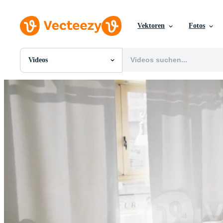
Vektoren
Fotos
Videos
Alle Bilder
Fotos
PNGs
PSDs
SVGs
Vorlagen
Vektoren
Videos
Motion Graphics
Redaktionelle Bilder
Redaktionelle Ereignisse