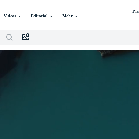
Pl
Videos
Editorial
Mehr