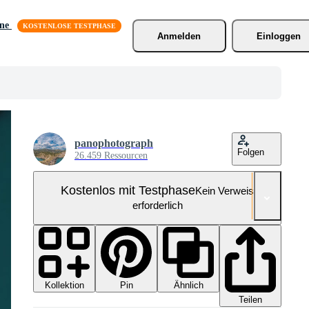
äne
Anmelden
Einloggen
panophotograph
Folgen
26.459 Ressourcen
Kostenlos mit Testphase
Kein Verweis
erforderlich
Kollektion
Ähnlich
Pin
Teilen