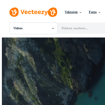
Vektoren
Fotos
Videos
Alle Bilder
Fotos
PNGs
PSDs
SVGs
Vorlagen
Vektoren
Videos
Motion Graphics
Redaktionelle Bilder
Redaktionelle Ereignisse