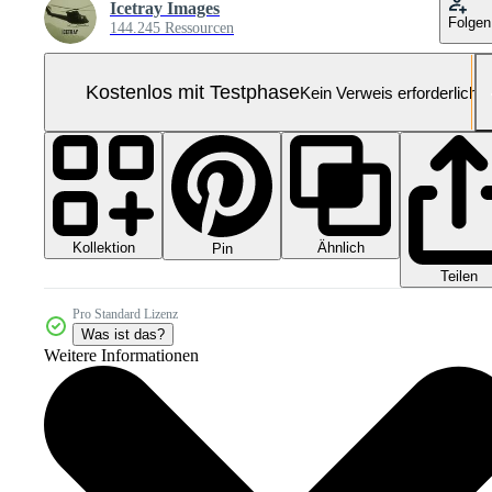
Icetray Images
Folgen
144.245 Ressourcen
Kostenlos mit Testphase
Kein Verweis erforderlich
Kollektion
Ähnlich
Pin
Teilen
Pro Standard Lizenz
Was ist das?
Weitere Informationen