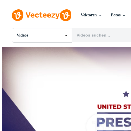
Vektoren
Fotos
Videos
Alle Bilder
Fotos
PNGs
PSDs
SVGs
Vorlagen
Vektoren
Videos
Motion Graphics
Redaktionelle Bilder
Redaktionelle Ereignisse