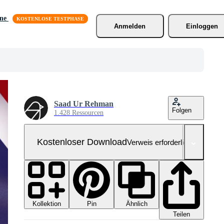
äne
Anmelden
Einloggen
Saad Ur Rehman
Folgen
1.428 Ressourcen
Kostenloser Download
Verweis erforderlich
Kollektion
Ähnlich
Pin
Teilen