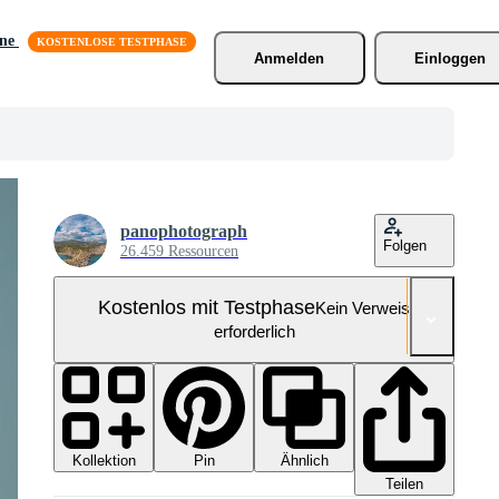
äne
Anmelden
Einloggen
panophotograph
Folgen
26.459 Ressourcen
Kostenlos mit Testphase
Kein Verweis
erforderlich
Kollektion
Ähnlich
Pin
Teilen