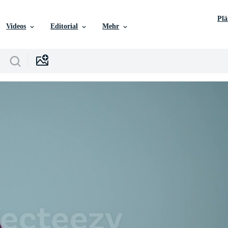
Pl
Videos
Editorial
Mehr