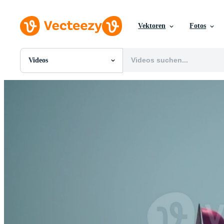
Vektoren
Fotos
Videos
Alle Bilder
Fotos
PNGs
PSDs
SVGs
Vorlagen
Vektoren
Videos
Motion Graphics
Redaktionelle Bilder
Redaktionelle Ereignisse