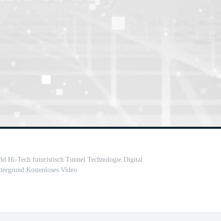
 Hi-Tech futuristisch Tunnel Technologie Digital
ntergrund Kostenloses Video