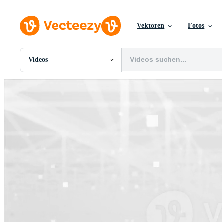
Vektoren
Fotos
Videos
Alle Bilder
Fotos
PNGs
PSDs
SVGs
Vorlagen
Vektoren
Videos
Motion Graphics
Redaktionelle Bilder
Redaktionelle Ereignisse