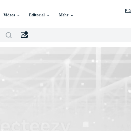
Pl
Videos
Editorial
Mehr