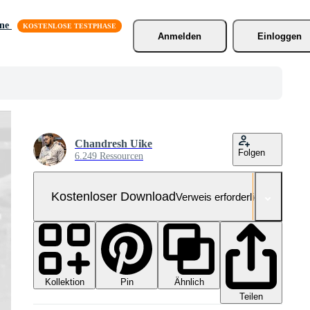
äne
Anmelden
Einloggen
Chandresh Uike
Folgen
6.249 Ressourcen
Kostenloser Download
Verweis erforderlich
Kollektion
Ähnlich
Pin
Teilen