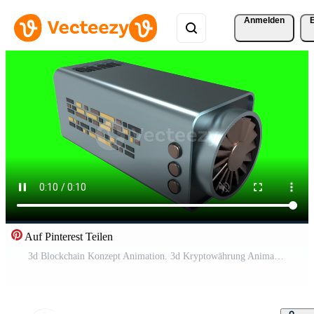
Anmelden
Auf Pinterest Teilen
3d Blockchain Konzept Animation. 3d Kryptowährung Animation. Plattform Schaffung von Digital Währung. groß Daten Technologie Kostenloses Video