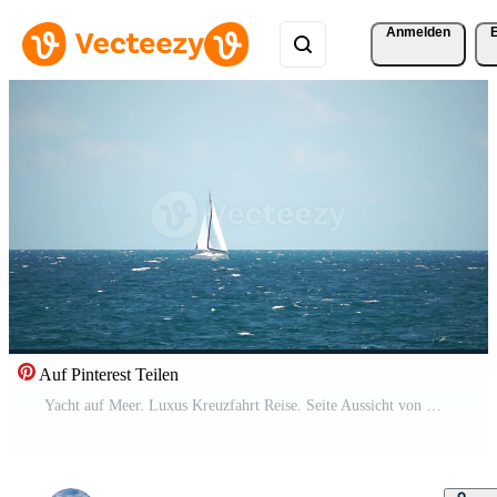
Anmelden
Auf Pinterest Teilen
Yacht auf Meer. Luxus Kreuzfahrt Reise. Seite Aussicht von Weiß Boot auf tief Blau Wasser. Antenne Aussicht von Reich Yacht Segeln Meer. Sommer- Reise auf Luxus Schiff. Pro Video