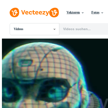
Vektoren
Fotos
Videos
Alle Bilder
Fotos
PNGs
PSDs
SVGs
Vorlagen
Vektoren
Videos
Motion Graphics
Redaktionelle Bilder
Redaktionelle Ereignisse