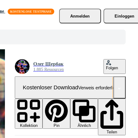
äne
Anmelden
Einloggen
Олег Щербак
Folgen
1.885 Ressourcen
Kostenloser Download
Verweis erforderlich
Kollektion
Ähnlich
Pin
Teilen