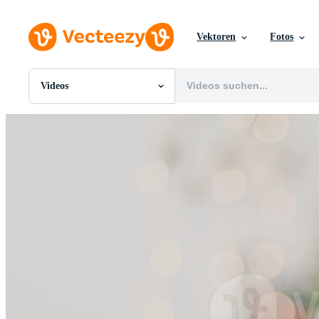
Vektoren
Fotos
Videos
Alle Bilder
Fotos
PNGs
PSDs
SVGs
Vorlagen
Vektoren
Videos
Motion Graphics
Redaktionelle Bilder
Redaktionelle Ereignisse