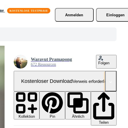
äne
Anmelden
Einloggen
Waravut Pramapong
Folgen
672 Ressourcen
Kostenloser Download
Verweis erforderlich
Kollektion
Ähnlich
Pin
Teilen