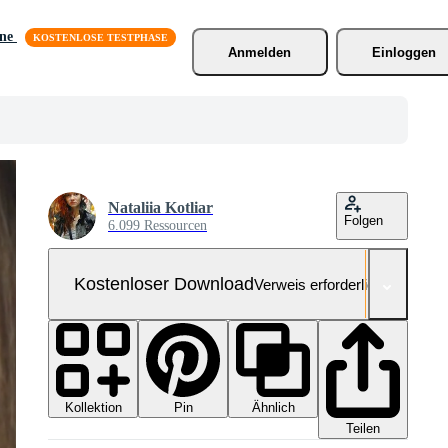
äne
Anmelden
Einloggen
Nataliia Kotliar
Folgen
6.099 Ressourcen
Kostenloser Download
Verweis erforderlich
Kollektion
Ähnlich
Pin
Teilen