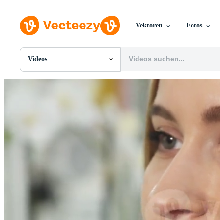
Vektoren
Fotos
Videos
Alle Bilder
Fotos
PNGs
PSDs
SVGs
Vorlagen
Vektoren
Videos
Motion Graphics
Redaktionelle Bilder
Redaktionelle Ereignisse