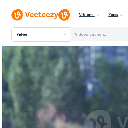
Vektoren
Fotos
Videos
Alle Bilder
Fotos
PNGs
PSDs
SVGs
Vorlagen
Vektoren
Videos
Motion Graphics
Redaktionelle Bilder
Redaktionelle Ereignisse