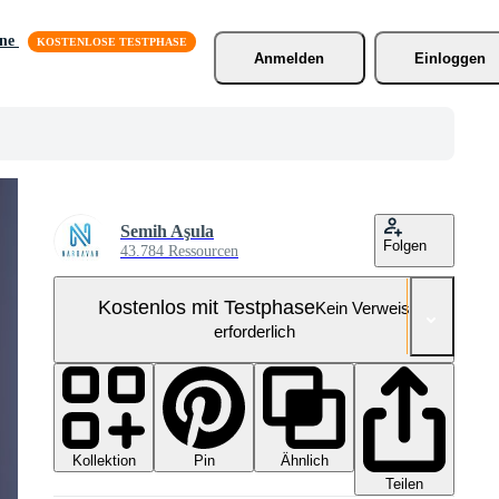
äne
Anmelden
Einloggen
Semih Aşula
Folgen
43.784 Ressourcen
Kostenlos mit Testphase
Kein Verweis
erforderlich
Kollektion
Ähnlich
Pin
Teilen