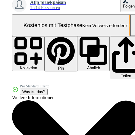
Atip pruekpaisan
Folgen
1.714 Ressourcen
Kostenlos mit Testphase
Kein Verweis erforderlich
Kollektion
Ähnlich
Pin
Teilen
Pro Standard Lizenz
Was ist das?
Weitere Informationen