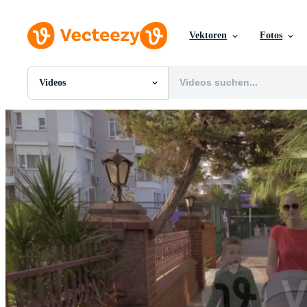
Vektoren
Fotos
Videos
Alle Bilder
Fotos
PNGs
PSDs
SVGs
Vorlagen
Vektoren
Videos
Motion Graphics
Redaktionelle Bilder
Redaktionelle Ereignisse