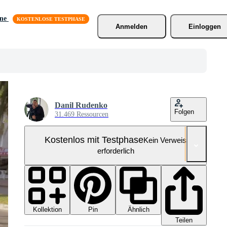
äne
Anmelden
Einloggen
Danil Rudenko
Folgen
31.469 Ressourcen
Kostenlos mit Testphase
Kein Verweis
erforderlich
Kollektion
Ähnlich
Pin
Teilen