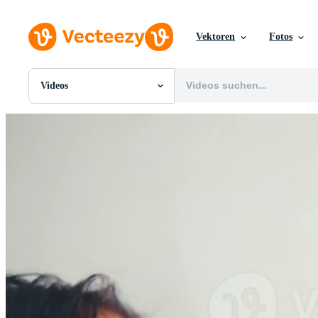
Vektoren
Fotos
Videos
Alle Bilder
Fotos
PNGs
PSDs
SVGs
Vorlagen
Vektoren
Videos
Motion Graphics
Redaktionelle Bilder
Redaktionelle Ereignisse