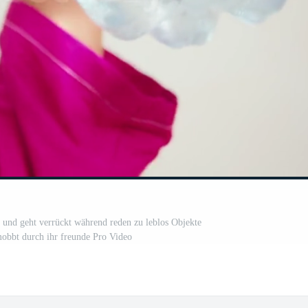
er und geht verrückt während reden zu leblos Objekte
obbt durch ihr freunde Pro Video