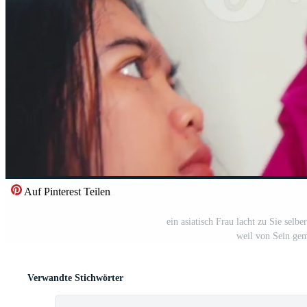
Auf Pinterest Teilen
ein asiatisch Frau lacht zu Sie selb
weil von Sein gem
Verwandte Stichwörter