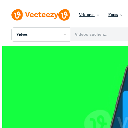
Vektoren
Fotos
Videos
Alle Bilder
Fotos
PNGs
PSDs
SVGs
Vorlagen
Vektoren
Videos
Motion Graphics
Redaktionelle Bilder
Redaktionelle Ereignisse