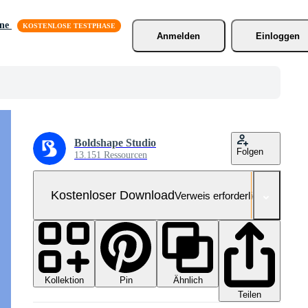
äne
Anmelden
Einloggen
Boldshape Studio
Folgen
13.151 Ressourcen
Kostenloser Download
Verweis erforderlich
Kollektion
Ähnlich
Pin
Teilen