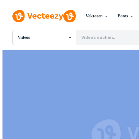
Vektoren
Fotos
Videos
Alle Bilder
Fotos
PNGs
PSDs
SVGs
Vorlagen
Vektoren
Videos
Motion Graphics
Redaktionelle Bilder
Redaktionelle Ereignisse