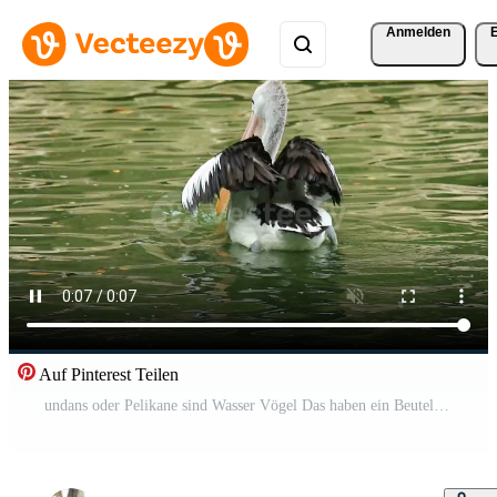
Anmelden
Auf Pinterest Teilen
undans oder Pelikane sind Wasser Vögel Das haben ein Beutel unter ihr Schnabel. es ist wissenschaftlich Name ist Pelecanus Onokrotalus. sehr schön mit Weiß Farbe. einer von das Beliebt Tiere im Ragunan. Kostenloses Video