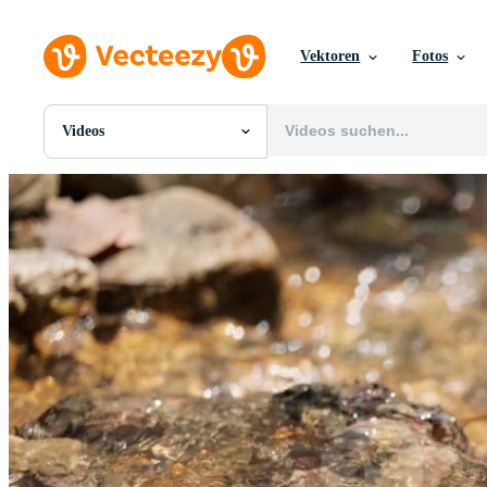
Vektoren
Fotos
Videos
Alle Bilder
Fotos
PNGs
PSDs
SVGs
Vorlagen
Vektoren
Videos
Motion Graphics
Redaktionelle Bilder
Redaktionelle Ereignisse