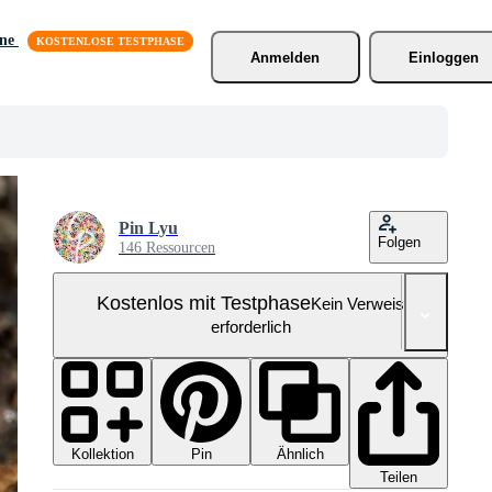
äne
Anmelden
Einloggen
Pin Lyu
Folgen
146 Ressourcen
Kostenlos mit Testphase
Kein Verweis
erforderlich
Kollektion
Ähnlich
Pin
Teilen